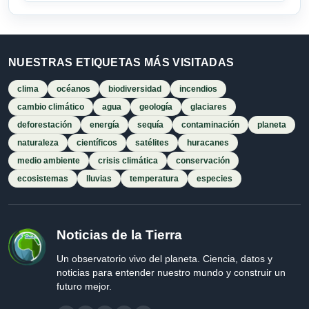
NUESTRAS ETIQUETAS MÁS VISITADAS
clima
océanos
biodiversidad
incendios
cambio climático
agua
geología
glaciares
deforestación
energía
sequía
contaminación
planeta
naturaleza
científicos
satélites
huracanes
medio ambiente
crisis climática
conservación
ecosistemas
lluvias
temperatura
especies
Noticias de la Tierra
Un observatorio vivo del planeta. Ciencia, datos y
noticias para entender nuestro mundo y construir un
futuro mejor.