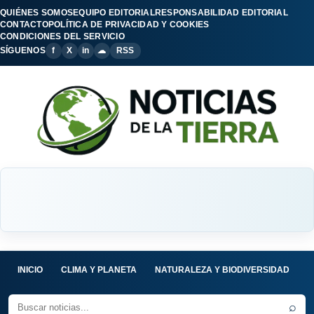
QUIÉNES SOMOS
EQUIPO EDITORIAL
RESPONSABILIDAD EDITORIAL
CONTACTO
POLÍTICA DE PRIVACIDAD Y COOKIES
CONDICIONES DEL SERVICIO
SÍGUENOS
f
X
in
☁
RSS
INICIO
CLIMA Y PLANETA
NATURALEZA Y BIODIVERSIDAD
C
⌕