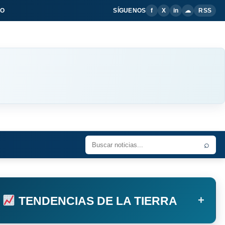
IO
SÍGUENOS
f
X
in
☁
RSS
⌕
+
TENDENCIAS DE LA TIERRA