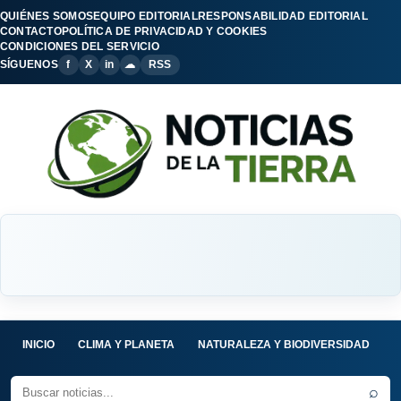
QUIÉNES SOMOS
EQUIPO EDITORIAL
RESPONSABILIDAD EDITORIAL
CONTACTO
POLÍTICA DE PRIVACIDAD Y COOKIES
CONDICIONES DEL SERVICIO
SÍGUENOS
f
X
in
☁
RSS
INICIO
CLIMA Y PLANETA
NATURALEZA Y BIODIVERSIDAD
C
⌕