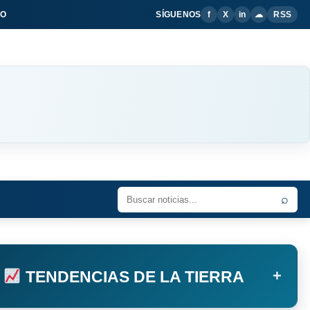
IO
SÍGUENOS
f
X
in
☁
RSS
⌕
+
TENDENCIAS DE LA TIERRA