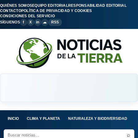
QUIÉNES SOMOS
EQUIPO EDITORIAL
RESPONSABILIDAD EDITORIAL
CONTACTO
POLÍTICA DE PRIVACIDAD Y COOKIES
CONDICIONES DEL SERVICIO
SÍGUENOS
f
X
in
☁
RSS
INICIO
CLIMA Y PLANETA
NATURALEZA Y BIODIVERSIDAD
C
⌕