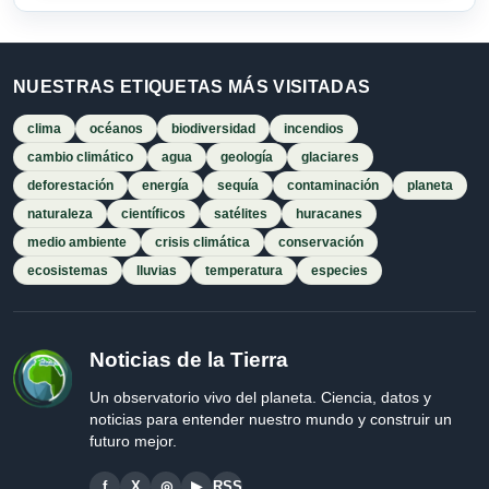
NUESTRAS ETIQUETAS MÁS VISITADAS
clima
océanos
biodiversidad
incendios
cambio climático
agua
geología
glaciares
deforestación
energía
sequía
contaminación
planeta
naturaleza
científicos
satélites
huracanes
medio ambiente
crisis climática
conservación
ecosistemas
lluvias
temperatura
especies
Noticias de la Tierra
Un observatorio vivo del planeta. Ciencia, datos y
noticias para entender nuestro mundo y construir un
futuro mejor.
f
X
◎
▶
RSS