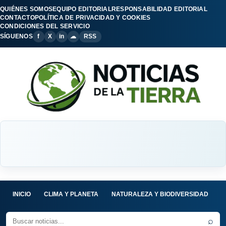
QUIÉNES SOMOS
EQUIPO EDITORIAL
RESPONSABILIDAD EDITORIAL
CONTACTO
POLÍTICA DE PRIVACIDAD Y COOKIES
CONDICIONES DEL SERVICIO
SÍGUENOS
f
X
in
☁
RSS
INICIO
CLIMA Y PLANETA
NATURALEZA Y BIODIVERSIDAD
C
⌕