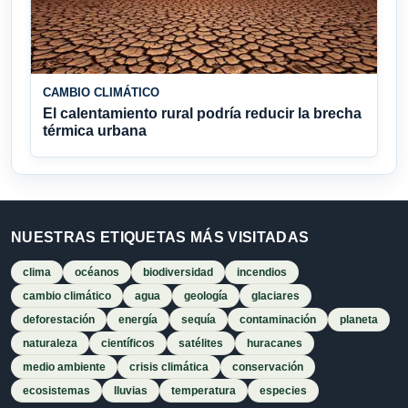
CAMBIO CLIMÁTICO
El calentamiento rural podría reducir la brecha
térmica urbana
NUESTRAS ETIQUETAS MÁS VISITADAS
clima
océanos
biodiversidad
incendios
cambio climático
agua
geología
glaciares
deforestación
energía
sequía
contaminación
planeta
naturaleza
científicos
satélites
huracanes
medio ambiente
crisis climática
conservación
ecosistemas
lluvias
temperatura
especies