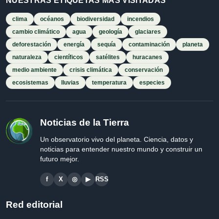
NUESTRAS ETIQUETAS MÁS VISITADAS
clima
océanos
biodiversidad
incendios
cambio climático
agua
geología
glaciares
deforestación
energía
sequía
contaminación
planeta
naturaleza
científicos
satélites
huracanes
medio ambiente
crisis climática
conservación
ecosistemas
lluvias
temperatura
especies
Noticias de la Tierra
Un observatorio vivo del planeta. Ciencia, datos y
noticias para entender nuestro mundo y construir un
futuro mejor.
f
X
◎
▶
RSS
Red editorial