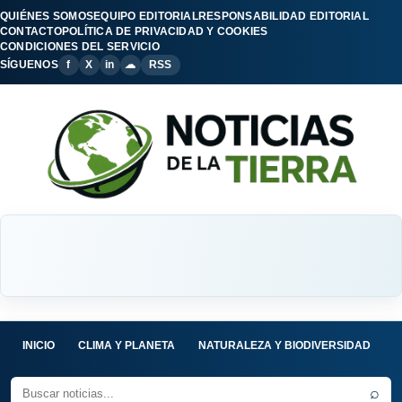
QUIÉNES SOMOS
EQUIPO EDITORIAL
RESPONSABILIDAD EDITORIAL
CONTACTO
POLÍTICA DE PRIVACIDAD Y COOKIES
CONDICIONES DEL SERVICIO
SÍGUENOS
f
X
in
☁
RSS
INICIO
CLIMA Y PLANETA
NATURALEZA Y BIODIVERSIDAD
C
⌕