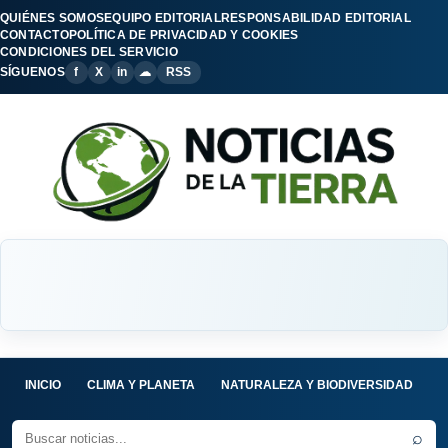
QUIÉNES SOMOS
EQUIPO EDITORIAL
RESPONSABILIDAD EDITORIAL
CONTACTO
POLÍTICA DE PRIVACIDAD Y COOKIES
CONDICIONES DEL SERVICIO
SÍGUENOS
f
X
in
☁
RSS
INICIO
CLIMA Y PLANETA
NATURALEZA Y BIODIVERSIDAD
C
⌕