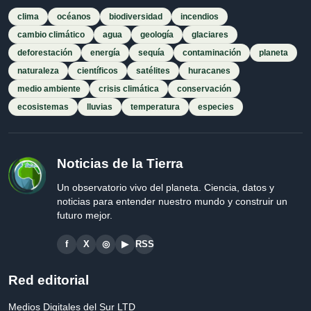
clima
océanos
biodiversidad
incendios
cambio climático
agua
geología
glaciares
deforestación
energía
sequía
contaminación
planeta
naturaleza
científicos
satélites
huracanes
medio ambiente
crisis climática
conservación
ecosistemas
lluvias
temperatura
especies
Noticias de la Tierra
Un observatorio vivo del planeta. Ciencia, datos y
noticias para entender nuestro mundo y construir un
futuro mejor.
f
X
◎
▶
RSS
Red editorial
Medios Digitales del Sur LTD