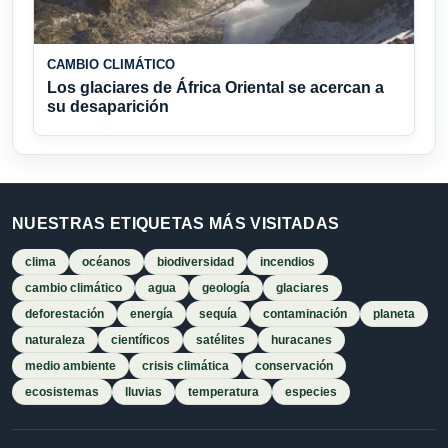
CAMBIO CLIMÁTICO
Los glaciares de África Oriental se acercan a
su desaparición
NUESTRAS ETIQUETAS MÁS VISITADAS
clima
océanos
biodiversidad
incendios
cambio climático
agua
geología
glaciares
deforestación
energía
sequía
contaminación
planeta
naturaleza
científicos
satélites
huracanes
medio ambiente
crisis climática
conservación
ecosistemas
lluvias
temperatura
especies