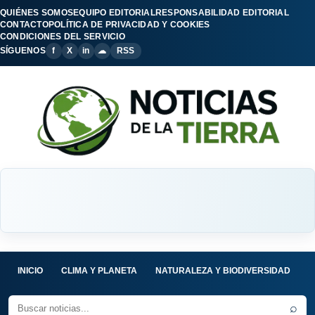
QUIÉNES SOMOS
EQUIPO EDITORIAL
RESPONSABILIDAD EDITORIAL
CONTACTO
POLÍTICA DE PRIVACIDAD Y COOKIES
CONDICIONES DEL SERVICIO
SÍGUENOS
f
X
in
☁
RSS
INICIO
CLIMA Y PLANETA
NATURALEZA Y BIODIVERSIDAD
C
⌕