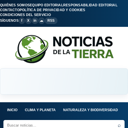
QUIÉNES SOMOS
EQUIPO EDITORIAL
RESPONSABILIDAD EDITORIAL
CONTACTO
POLÍTICA DE PRIVACIDAD Y COOKIES
CONDICIONES DEL SERVICIO
SÍGUENOS
f
X
in
☁
RSS
INICIO
CLIMA Y PLANETA
NATURALEZA Y BIODIVERSIDAD
C
⌕