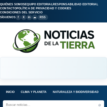
QUIÉNES SOMOS
EQUIPO EDITORIAL
RESPONSABILIDAD EDITORIAL
CONTACTO
POLÍTICA DE PRIVACIDAD Y COOKIES
CONDICIONES DEL SERVICIO
SÍGUENOS
f
X
in
☁
RSS
INICIO
CLIMA Y PLANETA
NATURALEZA Y BIODIVERSIDAD
C
⌕