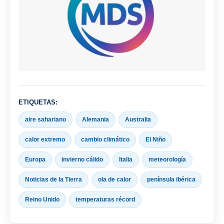
ETIQUETAS:
aire sahariano
Alemania
Australia
calor extremo
cambio climático
El Niño
Europa
invierno cálido
Italia
meteorología
Noticias de la Tierra
ola de calor
península ibérica
Reino Unido
temperaturas récord