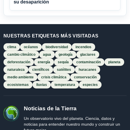
su desaparición
NUESTRAS ETIQUETAS MÁS VISITADAS
clima
océanos
biodiversidad
incendios
cambio climático
agua
geología
glaciares
deforestación
energía
sequía
contaminación
planeta
naturaleza
científicos
satélites
huracanes
medio ambiente
crisis climática
conservación
ecosistemas
lluvias
temperatura
especies
Noticias de la Tierra
Un observatorio vivo del planeta. Ciencia, datos y
noticias para entender nuestro mundo y construir un
futuro mejor.