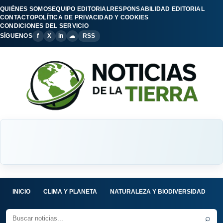
QUIÉNES SOMOS
EQUIPO EDITORIAL
RESPONSABILIDAD EDITORIAL
CONTACTO
POLÍTICA DE PRIVACIDAD Y COOKIES
CONDICIONES DEL SERVICIO
SÍGUENOS
f
X
in
☁
RSS
INICIO
CLIMA Y PLANETA
NATURALEZA Y BIODIVERSIDAD
C
⌕