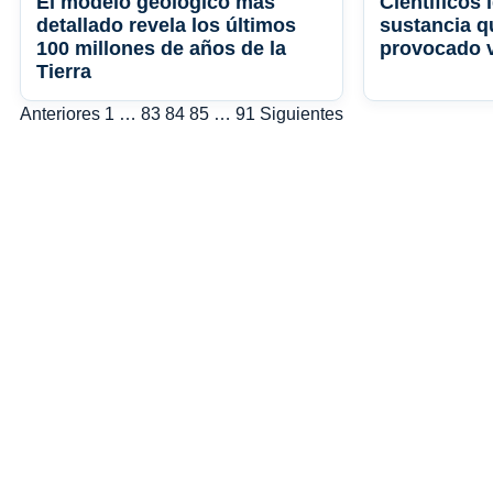
El modelo geológico más
Científicos 
detallado revela los últimos
sustancia q
100 millones de años de la
provocado v
Tierra
Paginación
Anteriores
1
…
83
84
85
…
91
Siguientes
de
entradas