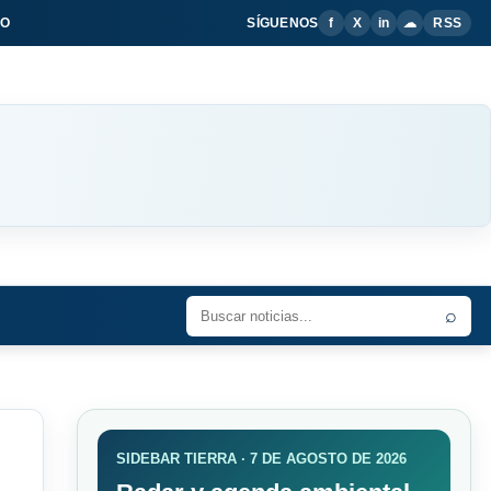
IO
SÍGUENOS
f
X
in
☁
RSS
⌕
SIDEBAR TIERRA · 7 DE AGOSTO DE 2026