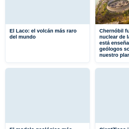
El Laco: el volcán más raro
Chernóbil f
del mundo
nuclear de l
está enseña
geólogos so
nuestro pla