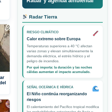
Radar y agenda ambiental
a
Radar Tierra
RIESGO CLIMÁTICO
Calor extremo sobre Europa
Temperaturas superiores a 40 °C afectan
varias zonas y elevan simultáneamente la
demanda eléctrica, el estrés hídrico y el
peligro de incendios.
Por qué importa: la duración y las noches
cálidas aumentan el impacto acumulado.
ar
del
SEÑAL OCEÁNICA E HÍDRICA
El Niño continúa reorganizando
riesgos
El calentamiento del Pacífico tropical modifica
las probabilidades estacionales de lluvia y