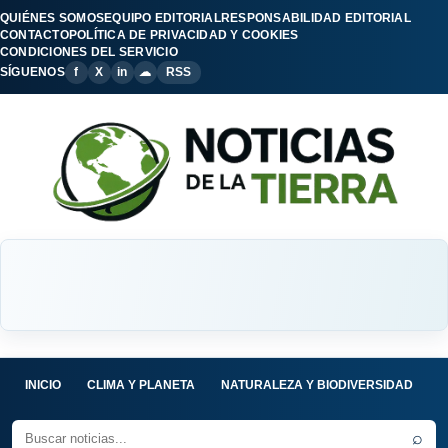
QUIÉNES SOMOS
EQUIPO EDITORIAL
RESPONSABILIDAD EDITORIAL
CONTACTO
POLÍTICA DE PRIVACIDAD Y COOKIES
CONDICIONES DEL SERVICIO
SÍGUENOS
f
X
in
☁
RSS
INICIO
CLIMA Y PLANETA
NATURALEZA Y BIODIVERSIDAD
C
⌕