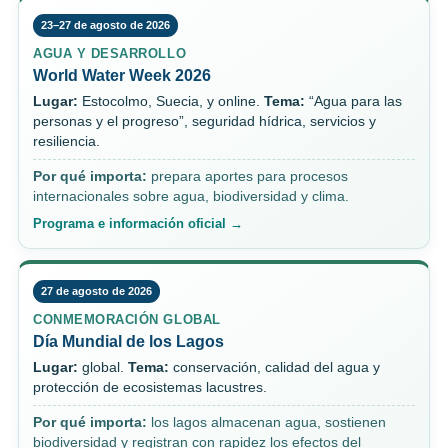
23–27 de agosto de 2026
AGUA Y DESARROLLO
World Water Week 2026
Lugar:
Estocolmo, Suecia, y online.
Tema:
“Agua para las
personas y el progreso”, seguridad hídrica, servicios y
resiliencia.
Por qué importa:
prepara aportes para procesos
internacionales sobre agua, biodiversidad y clima.
Programa e información oficial →
27 de agosto de 2026
CONMEMORACIÓN GLOBAL
Día Mundial de los Lagos
Lugar:
global.
Tema:
conservación, calidad del agua y
protección de ecosistemas lacustres.
Por qué importa:
los lagos almacenan agua, sostienen
biodiversidad y registran con rapidez los efectos del