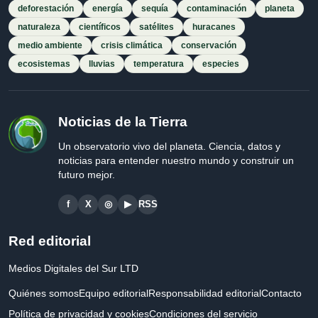
deforestación
energía
sequía
contaminación
planeta
naturaleza
científicos
satélites
huracanes
medio ambiente
crisis climática
conservación
ecosistemas
lluvias
temperatura
especies
Noticias de la Tierra
Un observatorio vivo del planeta. Ciencia, datos y
noticias para entender nuestro mundo y construir un
futuro mejor.
f
X
◎
▶
RSS
Red editorial
Medios Digitales del Sur LTD
Quiénes somos
Equipo editorial
Responsabilidad editorial
Contacto
Política de privacidad y cookies
Condiciones del servicio