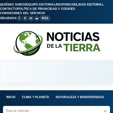
QUIÉNES SOMOS
EQUIPO EDITORIAL
RESPONSABILIDAD EDITORIAL
CONTACTO
POLÍTICA DE PRIVACIDAD Y COOKIES
CONDICIONES DEL SERVICIO
SÍGUENOS
f
X
in
☁
RSS
INICIO
CLIMA Y PLANETA
NATURALEZA Y BIODIVERSIDAD
C
⌕