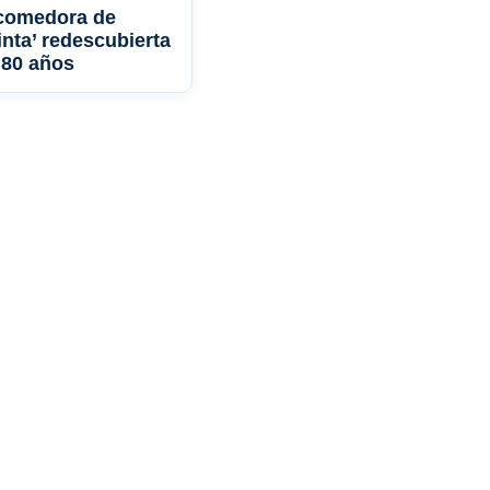
comedora de
inta’ redescubierta
 80 años