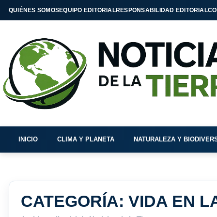
QUIÉNES SOMOS
EQUIPO EDITORIAL
RESPONSABILIDAD EDITORIAL
CO
INICIO
CLIMA Y PLANETA
NATURALEZA Y BIODIVER
CATEGORÍA:
VIDA EN L