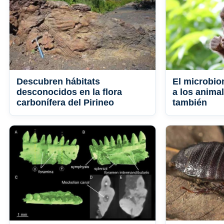
Descubren hábitats
El microbio
desconocidos en la flora
a los animal
carbonífera del Pirineo
también