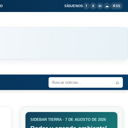
IO
SÍGUENOS
f
X
in
☁
RSS
⌕
SIDEBAR TIERRA · 7 DE AGOSTO DE 2026