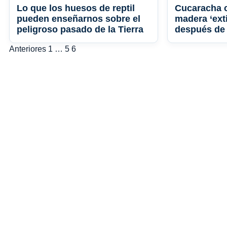
Lo que los huesos de reptil
Cucaracha 
pueden enseñarnos sobre el
madera ‘ext
peligroso pasado de la Tierra
después de
Paginación
Anteriores
1
…
5
6
de
entradas