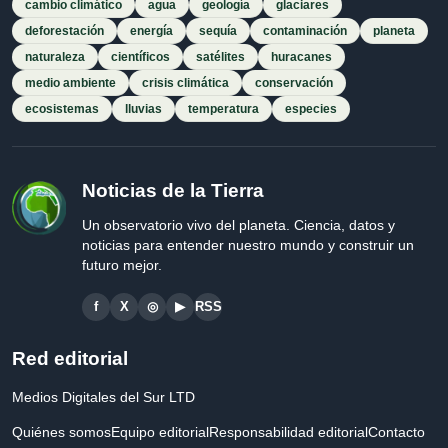
cambio climático
agua
geología
glaciares
deforestación
energía
sequía
contaminación
planeta
naturaleza
científicos
satélites
huracanes
medio ambiente
crisis climática
conservación
ecosistemas
lluvias
temperatura
especies
Noticias de la Tierra
Un observatorio vivo del planeta. Ciencia, datos y
noticias para entender nuestro mundo y construir un
futuro mejor.
f
X
◎
▶
RSS
Red editorial
Medios Digitales del Sur LTD
Quiénes somos
Equipo editorial
Responsabilidad editorial
Contacto