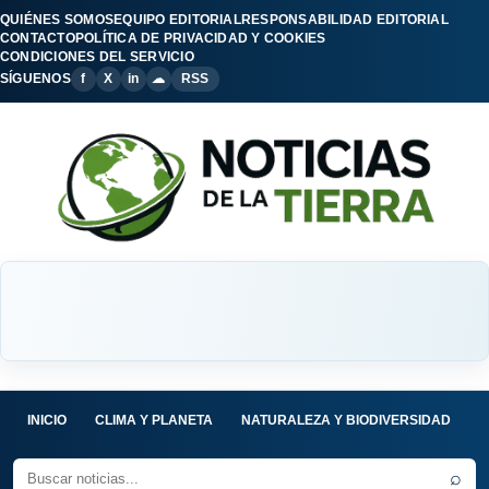
QUIÉNES SOMOS
EQUIPO EDITORIAL
RESPONSABILIDAD EDITORIAL
CONTACTO
POLÍTICA DE PRIVACIDAD Y COOKIES
CONDICIONES DEL SERVICIO
SÍGUENOS
f
X
in
☁
RSS
INICIO
CLIMA Y PLANETA
NATURALEZA Y BIODIVERSIDAD
C
⌕