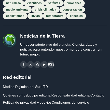
naturaleza
científicos
satélites
huracanes
medio ambiente
crisis climática
conservación
ecosistemas
lluvias
temperatura
especies
Noticias de la Tierra
Un observatorio vivo del planeta. Ciencia, datos y
noticias para entender nuestro mundo y construir un
futuro mejor.
f
X
◎
▶
RSS
Red editorial
Medios Digitales del Sur LTD
Quiénes somos
Equipo editorial
Responsabilidad editorial
Contacto
Política de privacidad y cookies
Condiciones del servicio