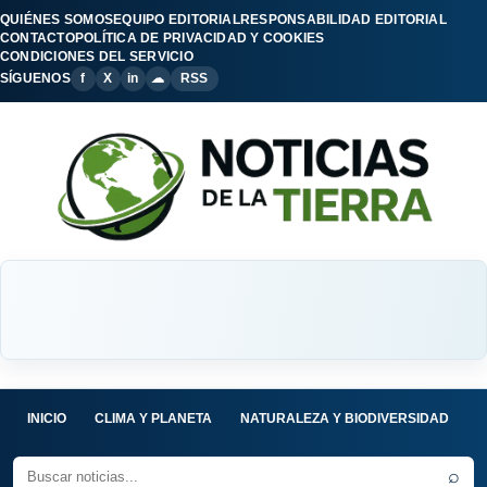
QUIÉNES SOMOS
EQUIPO EDITORIAL
RESPONSABILIDAD EDITORIAL
CONTACTO
POLÍTICA DE PRIVACIDAD Y COOKIES
CONDICIONES DEL SERVICIO
SÍGUENOS
f
X
in
☁
RSS
INICIO
CLIMA Y PLANETA
NATURALEZA Y BIODIVERSIDAD
C
⌕