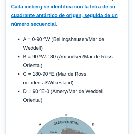
Cada iceberg se identifica con la letra de su
cuadrante antártico de origen, seguida de un
número secuencial
.
A = 0-90 ºW (Bellingshausen/Mar de
Weddell)
B = 90 ºW-180 (Amundsen/Mar de Ross
Oriental)
C = 180-90 ºE (Mar de Ross
occidental/Wilkesland)
D = 90 ºE-0 (Amery/Mar de Weddell
Oriental)