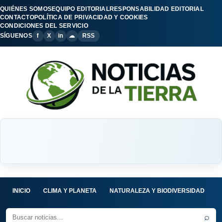
QUIÉNES SOMOS
EQUIPO EDITORIAL
RESPONSABILIDAD EDITORIAL
CONTACTO
POLÍTICA DE PRIVACIDAD Y COOKIES
CONDICIONES DEL SERVICIO
SÍGUENOS
f
X
in
☁
RSS
INICIO
CLIMA Y PLANETA
NATURALEZA Y BIODIVERSIDAD
C
⌕