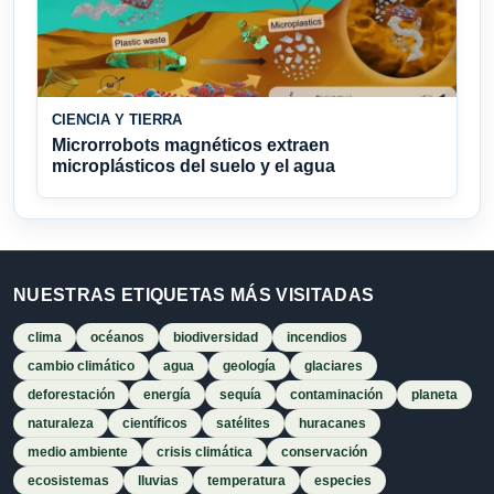
CIENCIA Y TIERRA
Microrrobots magnéticos extraen
microplásticos del suelo y el agua
NUESTRAS ETIQUETAS MÁS VISITADAS
clima
océanos
biodiversidad
incendios
cambio climático
agua
geología
glaciares
deforestación
energía
sequía
contaminación
planeta
naturaleza
científicos
satélites
huracanes
medio ambiente
crisis climática
conservación
ecosistemas
lluvias
temperatura
especies