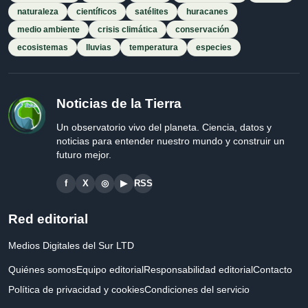
naturaleza
científicos
satélites
huracanes
medio ambiente
crisis climática
conservación
ecosistemas
lluvias
temperatura
especies
Noticias de la Tierra
Un observatorio vivo del planeta. Ciencia, datos y
noticias para entender nuestro mundo y construir un
futuro mejor.
f
X
◎
▶
RSS
Red editorial
Medios Digitales del Sur LTD
Quiénes somos
Equipo editorial
Responsabilidad editorial
Contacto
Política de privacidad y cookies
Condiciones del servicio