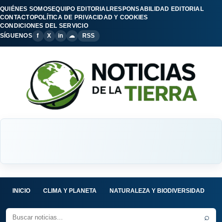
QUIÉNES SOMOS
EQUIPO EDITORIAL
RESPONSABILIDAD EDITORIAL
CONTACTO
POLÍTICA DE PRIVACIDAD Y COOKIES
CONDICIONES DEL SERVICIO
SÍGUENOS
f
X
in
☁
RSS
INICIO
CLIMA Y PLANETA
NATURALEZA Y BIODIVERSIDAD
C
⌕