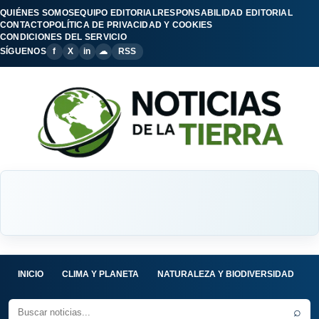
QUIÉNES SOMOS
EQUIPO EDITORIAL
RESPONSABILIDAD EDITORIAL
CONTACTO
POLÍTICA DE PRIVACIDAD Y COOKIES
CONDICIONES DEL SERVICIO
SÍGUENOS
f
X
in
☁
RSS
INICIO
CLIMA Y PLANETA
NATURALEZA Y BIODIVERSIDAD
C
⌕