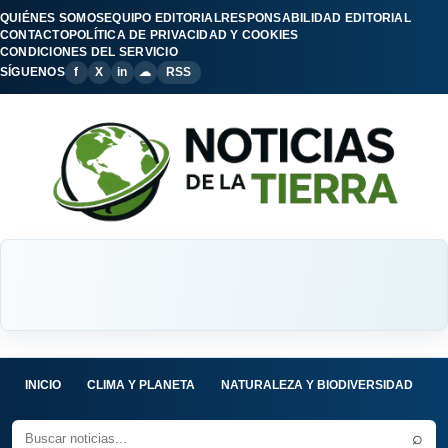
QUIÉNES SOMOS
EQUIPO EDITORIAL
RESPONSABILIDAD EDITORIAL
CONTACTO
POLÍTICA DE PRIVACIDAD Y COOKIES
CONDICIONES DEL SERVICIO
SÍGUENOS
f
X
in
☁
RSS
INICIO
CLIMA Y PLANETA
NATURALEZA Y BIODIVERSIDAD
C
⌕