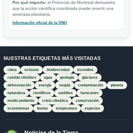
Por qué importa:
el Protocolo de Montreal demuestra
que la acción científica coordinada puede revertir una
amenaza planetaria.
Información oficial de la ONU
NUESTRAS ETIQUETAS MÁS VISITADAS
clima
océanos
biodiversidad
incendios
cambio climático
agua
geología
glaciares
deforestación
energía
sequía
contaminación
planeta
naturaleza
científicos
satélites
huracanes
medio ambiente
crisis climática
conservación
ecosistemas
lluvias
temperatura
especies
Noticias de la Tierra