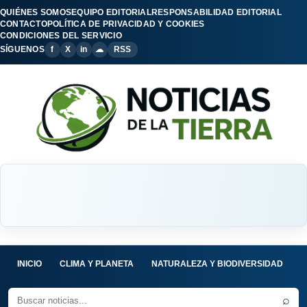
QUIÉNES SOMOS
EQUIPO EDITORIAL
RESPONSABILIDAD EDITORIAL
CONTACTO
POLÍTICA DE PRIVACIDAD Y COOKIES
CONDICIONES DEL SERVICIO
SÍGUENOS
f
X
in
☁
RSS
INICIO
CLIMA Y PLANETA
NATURALEZA Y BIODIVERSIDAD
C
⌕