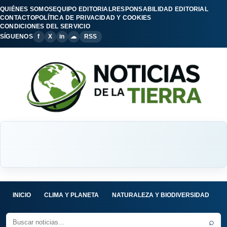
QUIÉNES SOMOS
EQUIPO EDITORIAL
RESPONSABILIDAD EDITORIAL
CONTACTO
POLÍTICA DE PRIVACIDAD Y COOKIES
CONDICIONES DEL SERVICIO
SÍGUENOS
f
X
in
☁
RSS
INICIO
CLIMA Y PLANETA
NATURALEZA Y BIODIVERSIDAD
C
⌕