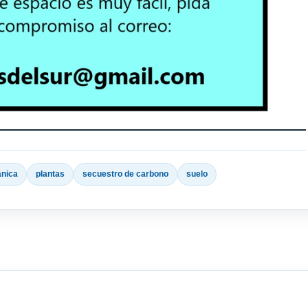
ánica
plantas
secuestro de carbono
suelo