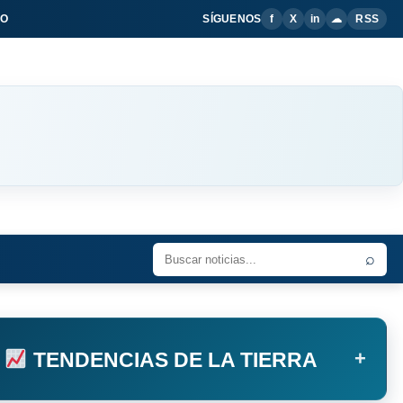
IO
SÍGUENOS
f
X
in
☁
RSS
⌕
+
TENDENCIAS DE LA TIERRA