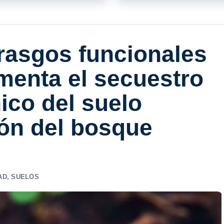
 rasgos funcionales
menta el secuestro
ico del suelo
ión del bosque
AD
,
SUELOS