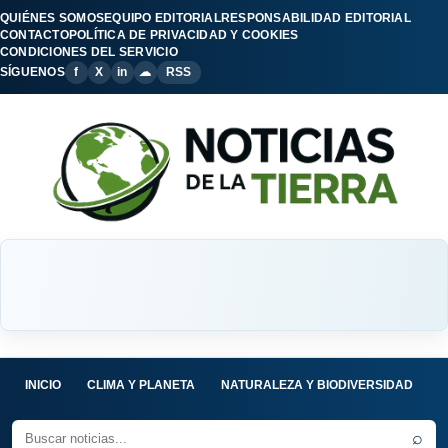
QUIÉNES SOMOS
EQUIPO EDITORIAL
RESPONSABILIDAD EDITORIAL
CONTACTO
POLÍTICA DE PRIVACIDAD Y COOKIES
CONDICIONES DEL SERVICIO
SÍGUENOS
f
X
in
☁
RSS
INICIO
CLIMA Y PLANETA
NATURALEZA Y BIODIVERSIDAD
C
⌕