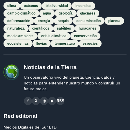
clima
océanos
biodiversidad
incendios
cambio climático
agua
geología
glaciares
deforestación
energía
sequía
contaminación
planeta
naturaleza
científicos
satélites
huracanes
medio ambiente
crisis climática
conservación
ecosistemas
lluvias
temperatura
especies
Noticias de la Tierra
Un observatorio vivo del planeta. Ciencia, datos y
noticias para entender nuestro mundo y construir un
futuro mejor.
f
X
◎
▶
RSS
Red editorial
Medios Digitales del Sur LTD