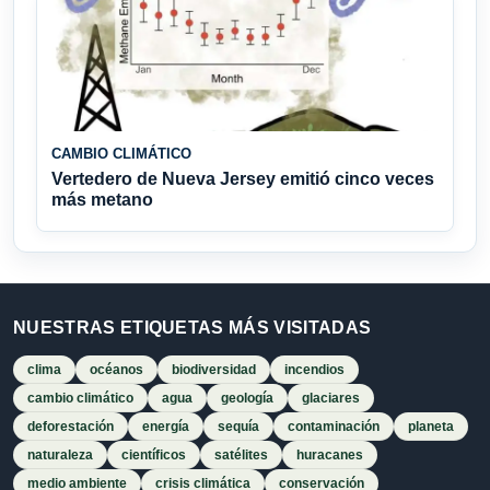
CAMBIO CLIMÁTICO
Vertedero de Nueva Jersey emitió cinco veces
más metano
NUESTRAS ETIQUETAS MÁS VISITADAS
clima
océanos
biodiversidad
incendios
cambio climático
agua
geología
glaciares
deforestación
energía
sequía
contaminación
planeta
naturaleza
científicos
satélites
huracanes
medio ambiente
crisis climática
conservación