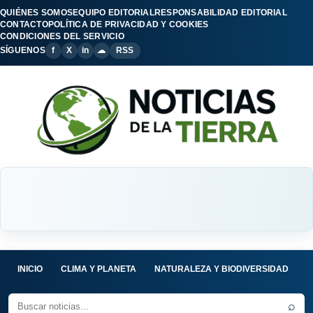
QUIÉNES SOMOS
EQUIPO EDITORIAL
RESPONSABILIDAD EDITORIAL
CONTACTO
POLÍTICA DE PRIVACIDAD Y COOKIES
CONDICIONES DEL SERVICIO
SÍGUENOS
f
X
in
☁
RSS
INICIO
CLIMA Y PLANETA
NATURALEZA Y BIODIVERSIDAD
C
⌕