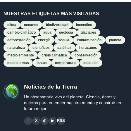
NUESTRAS ETIQUETAS MÁS VISITADAS
clima
océanos
biodiversidad
incendios
cambio climático
agua
geología
glaciares
deforestación
energía
sequía
contaminación
planeta
naturaleza
científicos
satélites
huracanes
medio ambiente
crisis climática
conservación
ecosistemas
lluvias
temperatura
especies
Noticias de la Tierra
Un observatorio vivo del planeta. Ciencia, datos y
noticias para entender nuestro mundo y construir un
futuro mejor.
f
X
◎
▶
RSS