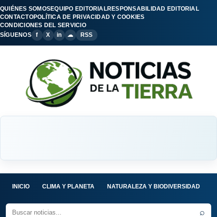
QUIÉNES SOMOS
EQUIPO EDITORIAL
RESPONSABILIDAD EDITORIAL
CONTACTO
POLÍTICA DE PRIVACIDAD Y COOKIES
CONDICIONES DEL SERVICIO
SÍGUENOS
f
X
in
☁
RSS
INICIO
CLIMA Y PLANETA
NATURALEZA Y BIODIVERSIDAD
C
⌕