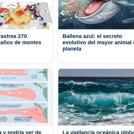
astrea 270
Ballena azul: el secreto
 años de montes
evolutivo del mayor animal 
planeta
a y podría ser de
La vigilancia oceánica glob