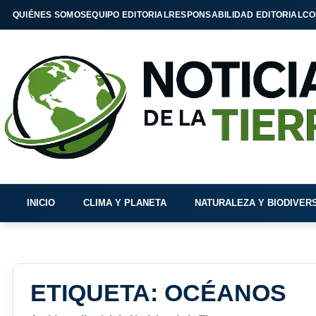
QUIÉNES SOMOS
EQUIPO EDITORIAL
RESPONSABILIDAD EDITORIAL
CO
INICIO
CLIMA Y PLANETA
NATURALEZA Y BIODIVER
ETIQUETA:
OCÉANOS