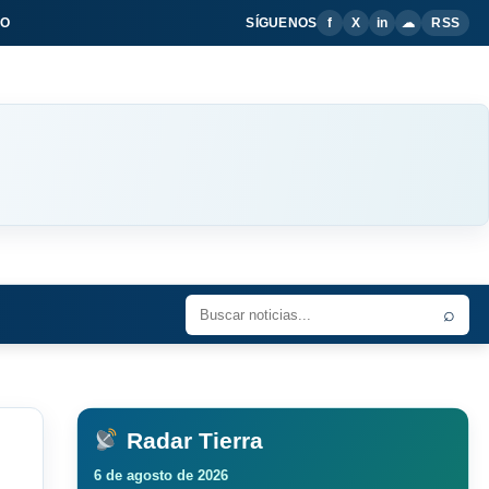
IO
SÍGUENOS
f
X
in
☁
RSS
⌕
Radar Tierra
6 de agosto de 2026