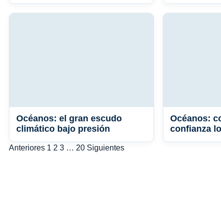
Océanos: el gran escudo
Océanos: co
climático bajo presión
confianza l
Paginación
Anteriores
1
2
3
…
20
Siguientes
de
entradas