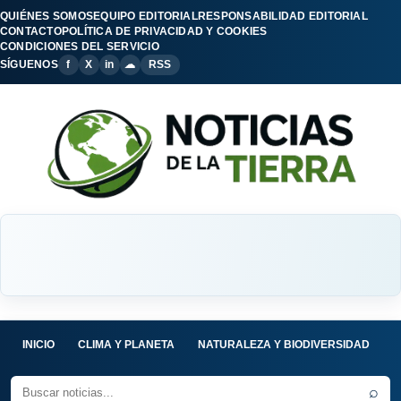
QUIÉNES SOMOS
EQUIPO EDITORIAL
RESPONSABILIDAD EDITORIAL
CONTACTO
POLÍTICA DE PRIVACIDAD Y COOKIES
CONDICIONES DEL SERVICIO
SÍGUENOS
f
X
in
☁
RSS
INICIO
CLIMA Y PLANETA
NATURALEZA Y BIODIVERSIDAD
C
⌕