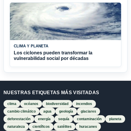
CLIMA Y PLANETA
Los ciclones pueden transformar la
vulnerabilidad social por décadas
NUESTRAS ETIQUETAS MÁS VISITADAS
clima
océanos
biodiversidad
incendios
cambio climático
agua
geología
glaciares
deforestación
energía
sequía
contaminación
planeta
naturaleza
científicos
satélites
huracanes