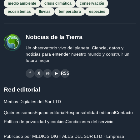
medio ambiente
crisis climática
conservación
ecosistemas
lluvias
temperatura
especies
Noticias de la Tierra
Un observatorio vivo del planeta. Ciencia, datos y
noticias para entender nuestro mundo y construir un
futuro mejor.
f
X
◎
▶
RSS
Red editorial
Medios Digitales del Sur LTD
Quiénes somos
Equipo editorial
Responsabilidad editorial
Contacto
Política de privacidad y cookies
Condiciones del servicio
Publicado por MEDIOS DIGITALES DEL SUR LTD · Empresa