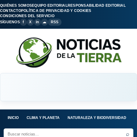
QUIÉNES SOMOS
EQUIPO EDITORIAL
RESPONSABILIDAD EDITORIAL
CONTACTO
POLÍTICA DE PRIVACIDAD Y COOKIES
CONDICIONES DEL SERVICIO
SÍGUENOS
f
X
in
☁
RSS
INICIO
CLIMA Y PLANETA
NATURALEZA Y BIODIVERSIDAD
C
⌕