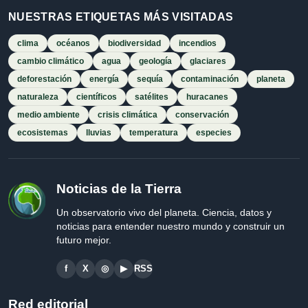
NUESTRAS ETIQUETAS MÁS VISITADAS
clima
océanos
biodiversidad
incendios
cambio climático
agua
geología
glaciares
deforestación
energía
sequía
contaminación
planeta
naturaleza
científicos
satélites
huracanes
medio ambiente
crisis climática
conservación
ecosistemas
lluvias
temperatura
especies
Noticias de la Tierra
Un observatorio vivo del planeta. Ciencia, datos y
noticias para entender nuestro mundo y construir un
futuro mejor.
f
X
◎
▶
RSS
Red editorial