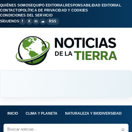
QUIÉNES SOMOS
EQUIPO EDITORIAL
RESPONSABILIDAD EDITORIAL
CONTACTO
POLÍTICA DE PRIVACIDAD Y COOKIES
CONDICIONES DEL SERVICIO
SÍGUENOS
f
X
in
☁
RSS
INICIO
CLIMA Y PLANETA
NATURALEZA Y BIODIVERSIDAD
C
⌕