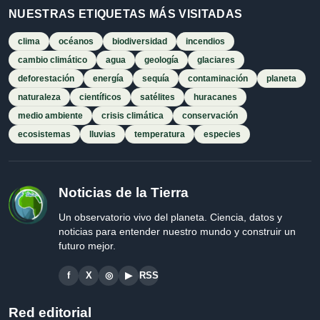
NUESTRAS ETIQUETAS MÁS VISITADAS
clima
océanos
biodiversidad
incendios
cambio climático
agua
geología
glaciares
deforestación
energía
sequía
contaminación
planeta
naturaleza
científicos
satélites
huracanes
medio ambiente
crisis climática
conservación
ecosistemas
lluvias
temperatura
especies
Noticias de la Tierra
Un observatorio vivo del planeta. Ciencia, datos y
noticias para entender nuestro mundo y construir un
futuro mejor.
f
X
◎
▶
RSS
Red editorial