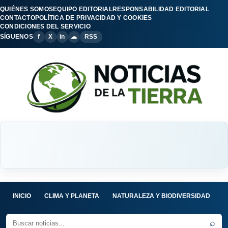
QUIÉNES SOMOS
EQUIPO EDITORIAL
RESPONSABILIDAD EDITORIAL
CONTACTO
POLÍTICA DE PRIVACIDAD Y COOKIES
CONDICIONES DEL SERVICIO
SÍGUENOS
f
X
in
☁
RSS
INICIO
CLIMA Y PLANETA
NATURALEZA Y BIODIVERSIDAD
C
⌕