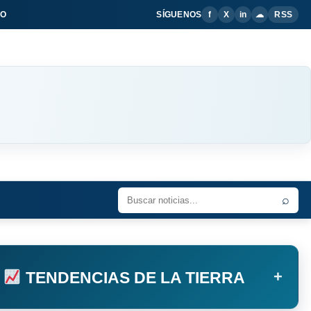
IO
SÍGUENOS
f
X
in
☁
RSS
⌕
+
TENDENCIAS DE LA TIERRA