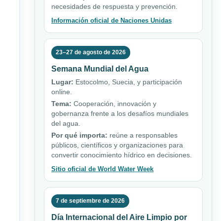
necesidades de respuesta y prevención.
Información oficial de Naciones Unidas
23–27 de agosto de 2026
Semana Mundial del Agua
Lugar:
Estocolmo, Suecia, y participación
online.
Tema:
Cooperación, innovación y
gobernanza frente a los desafíos mundiales
del agua.
Por qué importa:
reúne a responsables
públicos, científicos y organizaciones para
convertir conocimiento hídrico en decisiones.
Sitio oficial de World Water Week
7 de septiembre de 2026
Día Internacional del Aire Limpio por