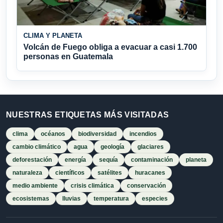
CLIMA Y PLANETA
Volcán de Fuego obliga a evacuar a casi 1.700
personas en Guatemala
NUESTRAS ETIQUETAS MÁS VISITADAS
clima
océanos
biodiversidad
incendios
cambio climático
agua
geología
glaciares
deforestación
energía
sequía
contaminación
planeta
naturaleza
científicos
satélites
huracanes
medio ambiente
crisis climática
conservación
ecosistemas
lluvias
temperatura
especies