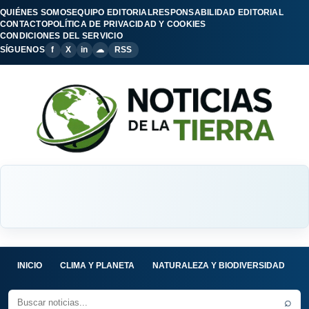
QUIÉNES SOMOS
EQUIPO EDITORIAL
RESPONSABILIDAD EDITORIAL
CONTACTO
POLÍTICA DE PRIVACIDAD Y COOKIES
CONDICIONES DEL SERVICIO
SÍGUENOS
f
X
in
☁
RSS
INICIO
CLIMA Y PLANETA
NATURALEZA Y BIODIVERSIDAD
C
⌕