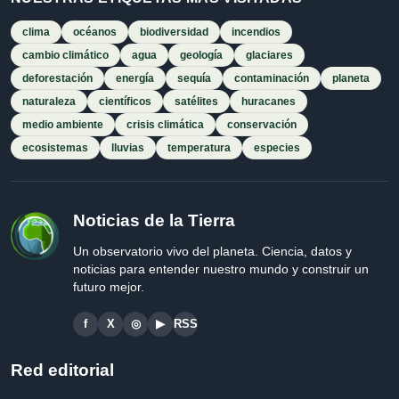
clima
océanos
biodiversidad
incendios
cambio climático
agua
geología
glaciares
deforestación
energía
sequía
contaminación
planeta
naturaleza
científicos
satélites
huracanes
medio ambiente
crisis climática
conservación
ecosistemas
lluvias
temperatura
especies
Noticias de la Tierra
Un observatorio vivo del planeta. Ciencia, datos y
noticias para entender nuestro mundo y construir un
futuro mejor.
f
X
◎
▶
RSS
Red editorial