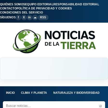
QUIÉNES SOMOS
EQUIPO EDITORIAL
RESPONSABILIDAD EDITORIAL
CONTACTO
POLÍTICA DE PRIVACIDAD Y COOKIES
CONDICIONES DEL SERVICIO
SÍGUENOS
f
X
in
☁
RSS
INICIO
CLIMA Y PLANETA
NATURALEZA Y BIODIVERSIDAD
C
⌕