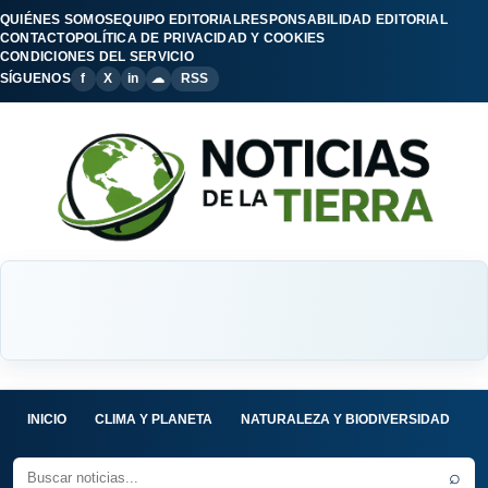
QUIÉNES SOMOS
EQUIPO EDITORIAL
RESPONSABILIDAD EDITORIAL
CONTACTO
POLÍTICA DE PRIVACIDAD Y COOKIES
CONDICIONES DEL SERVICIO
SÍGUENOS
f
X
in
☁
RSS
INICIO
CLIMA Y PLANETA
NATURALEZA Y BIODIVERSIDAD
C
⌕