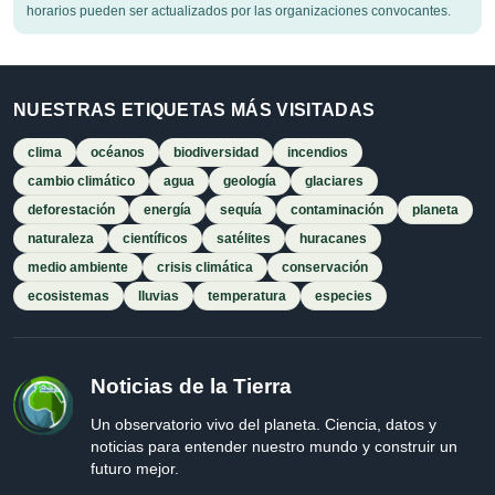
horarios pueden ser actualizados por las organizaciones convocantes.
NUESTRAS ETIQUETAS MÁS VISITADAS
clima
océanos
biodiversidad
incendios
cambio climático
agua
geología
glaciares
deforestación
energía
sequía
contaminación
planeta
naturaleza
científicos
satélites
huracanes
medio ambiente
crisis climática
conservación
ecosistemas
lluvias
temperatura
especies
Noticias de la Tierra
Un observatorio vivo del planeta. Ciencia, datos y
noticias para entender nuestro mundo y construir un
futuro mejor.