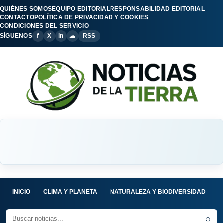
QUIÉNES SOMOS
EQUIPO EDITORIAL
RESPONSABILIDAD EDITORIAL
CONTACTO
POLÍTICA DE PRIVACIDAD Y COOKIES
CONDICIONES DEL SERVICIO
SÍGUENOS
f
X
in
☁
RSS
INICIO
CLIMA Y PLANETA
NATURALEZA Y BIODIVERSIDAD
C
⌕