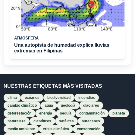
ATMÓSFERA
Una autopista de humedad explica lluvias
extremas en Filipinas
NUESTRAS ETIQUETAS MÁS VISITADAS
clima
océanos
biodiversidad
incendios
cambio climático
agua
geología
glaciares
deforestación
energía
sequía
contaminación
planeta
naturaleza
científicos
satélites
huracanes
medio ambiente
crisis climática
conservación