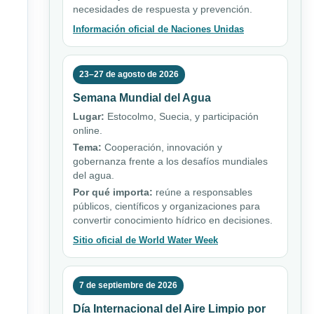
necesidades de respuesta y prevención.
Información oficial de Naciones Unidas
23–27 de agosto de 2026
Semana Mundial del Agua
Lugar:
Estocolmo, Suecia, y participación
online.
Tema:
Cooperación, innovación y
gobernanza frente a los desafíos mundiales
del agua.
Por qué importa:
reúne a responsables
públicos, científicos y organizaciones para
convertir conocimiento hídrico en decisiones.
Sitio oficial de World Water Week
7 de septiembre de 2026
Día Internacional del Aire Limpio por