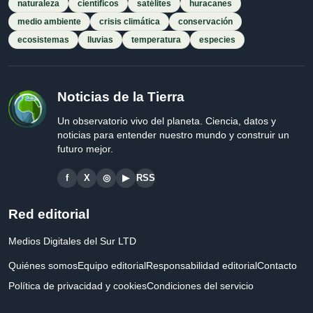
naturaleza
científicos
satélites
huracanes
medio ambiente
crisis climática
conservación
ecosistemas
lluvias
temperatura
especies
Noticias de la Tierra
Un observatorio vivo del planeta. Ciencia, datos y
noticias para entender nuestro mundo y construir un
futuro mejor.
f
X
◎
▶
RSS
Red editorial
Medios Digitales del Sur LTD
Quiénes somos
Equipo editorial
Responsabilidad editorial
Contacto
Política de privacidad y cookies
Condiciones del servicio