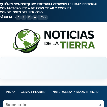
QUIÉNES SOMOS
EQUIPO EDITORIAL
RESPONSABILIDAD EDITORIAL
CONTACTO
POLÍTICA DE PRIVACIDAD Y COOKIES
CONDICIONES DEL SERVICIO
SÍGUENOS
f
X
in
☁
RSS
INICIO
CLIMA Y PLANETA
NATURALEZA Y BIODIVERSIDAD
C
⌕