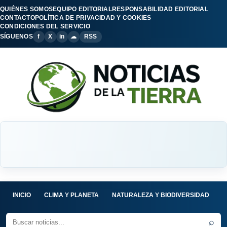
QUIÉNES SOMOS
EQUIPO EDITORIAL
RESPONSABILIDAD EDITORIAL
CONTACTO
POLÍTICA DE PRIVACIDAD Y COOKIES
CONDICIONES DEL SERVICIO
SÍGUENOS
f
X
in
☁
RSS
INICIO
CLIMA Y PLANETA
NATURALEZA Y BIODIVERSIDAD
C
⌕