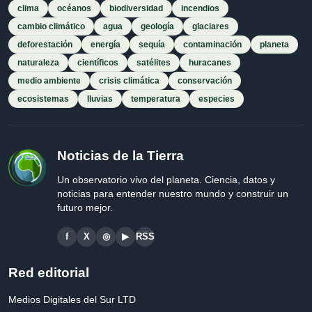
clima
océanos
biodiversidad
incendios
cambio climático
agua
geología
glaciares
deforestación
energía
sequía
contaminación
planeta
naturaleza
científicos
satélites
huracanes
medio ambiente
crisis climática
conservación
ecosistemas
lluvias
temperatura
especies
Noticias de la Tierra
Un observatorio vivo del planeta. Ciencia, datos y
noticias para entender nuestro mundo y construir un
futuro mejor.
f
X
◎
▶
RSS
Red editorial
Medios Digitales del Sur LTD