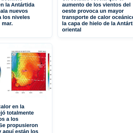
en la Antártida
aumento de los vientos del
ñala nuevos
oeste provoca un mayor
 los niveles
transporte de calor oceánic
l mar.
la capa de hielo de la Antárt
oriental
alor en la
ejó totalmente
os a los
 Se propusieron
y aquí están los