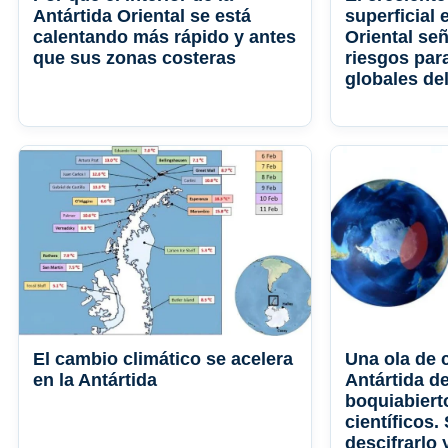
Antártida Oriental se está
superficial 
calentando más rápido y antes
Oriental se
que sus zonas costeras
riesgos para
globales de
El cambio climático se acelera
Una ola de c
en la Antártida
Antártida d
boquiabiert
científicos.
descifrarlo 