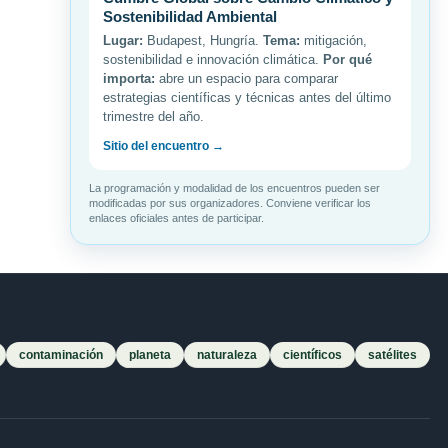
Sostenibilidad Ambiental
Lugar:
Budapest, Hungría.
Tema:
mitigación,
sostenibilidad e innovación climática.
Por qué
importa:
abre un espacio para comparar
estrategias científicas y técnicas antes del último
trimestre del año.
Sitio del encuentro →
La programación y modalidad de los encuentros pueden ser
modificadas por sus organizadores. Conviene verificar los
enlaces oficiales antes de participar.
contaminación
planeta
naturaleza
científicos
satélites