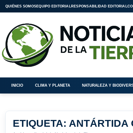
QUIÉNES SOMOS
EQUIPO EDITORIAL
RESPONSABILIDAD EDITORIAL
CO
INICIO
CLIMA Y PLANETA
NATURALEZA Y BIODIVER
ETIQUETA:
ANTÁRTIDA 