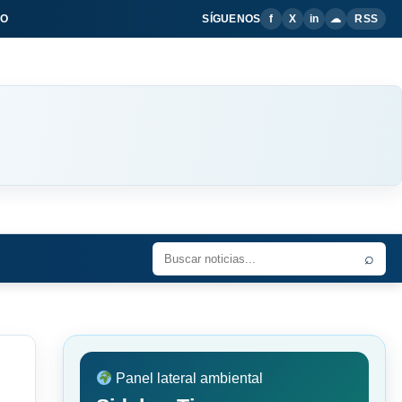
IO
SÍGUENOS
f
X
in
☁
RSS
⌕
Panel lateral ambiental