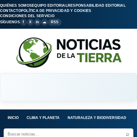
QUIÉNES SOMOS
EQUIPO EDITORIAL
RESPONSABILIDAD EDITORIAL
CONTACTO
POLÍTICA DE PRIVACIDAD Y COOKIES
CONDICIONES DEL SERVICIO
SÍGUENOS
f
X
in
☁
RSS
INICIO
CLIMA Y PLANETA
NATURALEZA Y BIODIVERSIDAD
C
⌕