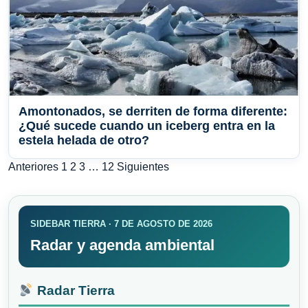
Amontonados, se derriten de forma diferente:
¿Qué sucede cuando un iceberg entra en la
estela helada de otro?
Paginación
Anteriores
1
2
3
…
12
Siguientes
de
entradas
SIDEBAR TIERRA · 7 DE AGOSTO DE 2026
Radar y agenda ambiental
Radar Tierra