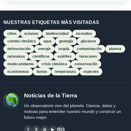
NUESTRAS ETIQUETAS MÁS VISITADAS
clima
océanos
biodiversidad
incendios
cambio climático
agua
geología
glaciares
deforestación
energía
sequía
contaminación
planeta
naturaleza
científicos
satélites
huracanes
medio ambiente
crisis climática
conservación
ecosistemas
lluvias
temperatura
especies
Noticias de la Tierra
Un observatorio vivo del planeta. Ciencia, datos y
noticias para entender nuestro mundo y construir un
futuro mejor.
f
X
◎
▶
RSS