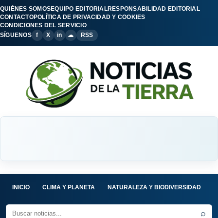
QUIÉNES SOMOS
EQUIPO EDITORIAL
RESPONSABILIDAD EDITORIAL
CONTACTO
POLÍTICA DE PRIVACIDAD Y COOKIES
CONDICIONES DEL SERVICIO
SÍGUENOS
f
X
in
☁
RSS
INICIO
CLIMA Y PLANETA
NATURALEZA Y BIODIVERSIDAD
C
⌕