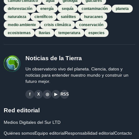
cambio climático
agua
geología
glaciares
deforestación
energía
sequía
contaminación
planeta
naturaleza
científicos
satélites
huracanes
medio ambiente
crisis climática
conservación
ecosistemas
lluvias
temperatura
especies
Noticias de la Tierra
Un observatorio vivo del planeta. Ciencia, datos y
noticias para entender nuestro mundo y construir un
futuro mejor.
f
X
◎
▶
RSS
Red editorial
Medios Digitales del Sur LTD
Quiénes somos
Equipo editorial
Responsabilidad editorial
Contacto