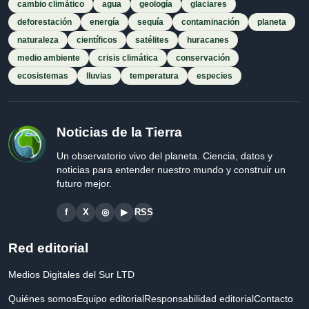
cambio climático
agua
geología
glaciares
deforestación
energía
sequía
contaminación
planeta
naturaleza
científicos
satélites
huracanes
medio ambiente
crisis climática
conservación
ecosistemas
lluvias
temperatura
especies
Noticias de la Tierra
Un observatorio vivo del planeta. Ciencia, datos y
noticias para entender nuestro mundo y construir un
futuro mejor.
f
X
◎
▶
RSS
Red editorial
Medios Digitales del Sur LTD
Quiénes somos
Equipo editorial
Responsabilidad editorial
Contacto