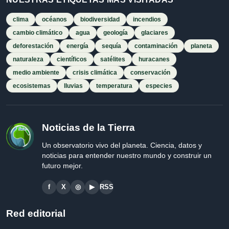
clima
océanos
biodiversidad
incendios
cambio climático
agua
geología
glaciares
deforestación
energía
sequía
contaminación
planeta
naturaleza
científicos
satélites
huracanes
medio ambiente
crisis climática
conservación
ecosistemas
lluvias
temperatura
especies
Noticias de la Tierra
Un observatorio vivo del planeta. Ciencia, datos y
noticias para entender nuestro mundo y construir un
futuro mejor.
f
X
◎
▶
RSS
Red editorial