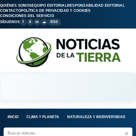
QUIÉNES SOMOS
EQUIPO EDITORIAL
RESPONSABILIDAD EDITORIAL
CONTACTO
POLÍTICA DE PRIVACIDAD Y COOKIES
CONDICIONES DEL SERVICIO
SÍGUENOS
f
X
in
☁
RSS
INICIO
CLIMA Y PLANETA
NATURALEZA Y BIODIVERSIDAD
C
⌕