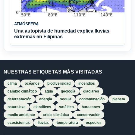
ATMÓSFERA
Una autopista de humedad explica lluvias
extremas en Filipinas
NUESTRAS ETIQUETAS MÁS VISITADAS
clima
océanos
biodiversidad
incendios
cambio climático
agua
geología
glaciares
deforestación
energía
sequía
contaminación
planeta
naturaleza
científicos
satélites
huracanes
medio ambiente
crisis climática
conservación
ecosistemas
lluvias
temperatura
especies