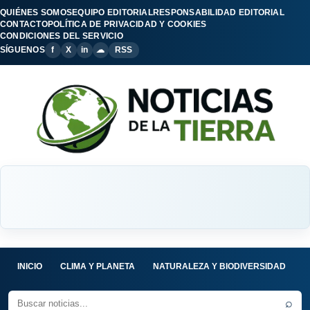
QUIÉNES SOMOS
EQUIPO EDITORIAL
RESPONSABILIDAD EDITORIAL
CONTACTO
POLÍTICA DE PRIVACIDAD Y COOKIES
CONDICIONES DEL SERVICIO
SÍGUENOS
f
X
in
☁
RSS
INICIO
CLIMA Y PLANETA
NATURALEZA Y BIODIVERSIDAD
C
⌕