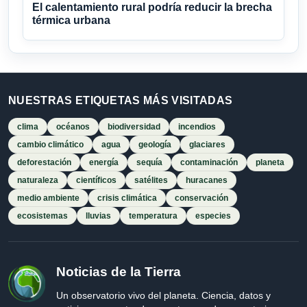
El calentamiento rural podría reducir la brecha
térmica urbana
NUESTRAS ETIQUETAS MÁS VISITADAS
clima
océanos
biodiversidad
incendios
cambio climático
agua
geología
glaciares
deforestación
energía
sequía
contaminación
planeta
naturaleza
científicos
satélites
huracanes
medio ambiente
crisis climática
conservación
ecosistemas
lluvias
temperatura
especies
Noticias de la Tierra
Un observatorio vivo del planeta. Ciencia, datos y