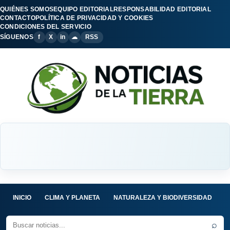
QUIÉNES SOMOS
EQUIPO EDITORIAL
RESPONSABILIDAD EDITORIAL
CONTACTO
POLÍTICA DE PRIVACIDAD Y COOKIES
CONDICIONES DEL SERVICIO
SÍGUENOS
f
X
in
☁
RSS
INICIO
CLIMA Y PLANETA
NATURALEZA Y BIODIVERSIDAD
C
⌕