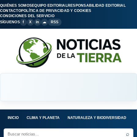
QUIÉNES SOMOS
EQUIPO EDITORIAL
RESPONSABILIDAD EDITORIAL
CONTACTO
POLÍTICA DE PRIVACIDAD Y COOKIES
CONDICIONES DEL SERVICIO
SÍGUENOS
f
X
in
☁
RSS
INICIO
CLIMA Y PLANETA
NATURALEZA Y BIODIVERSIDAD
C
⌕