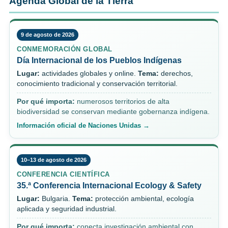
Agenda Global de la Tierra
9 de agosto de 2026
CONMEMORACIÓN GLOBAL
Día Internacional de los Pueblos Indígenas
Lugar:
actividades globales y online.
Tema:
derechos,
conocimiento tradicional y conservación territorial.
Por qué importa:
numerosos territorios de alta
biodiversidad se conservan mediante gobernanza indígena.
Información oficial de Naciones Unidas →
10–13 de agosto de 2026
CONFERENCIA CIENTÍFICA
35.ª Conferencia Internacional Ecology & Safety
Lugar:
Bulgaria.
Tema:
protección ambiental, ecología
aplicada y seguridad industrial.
Por qué importa:
conecta investigación ambiental con