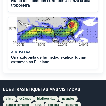
Humo de incendios europeos alcanza la alta
troposfera
ATMÓSFERA
Una autopista de humedad explica lluvias
extremas en Filipinas
NUESTRAS ETIQUETAS MÁS VISITADAS
clima
océanos
biodiversidad
incendios
cambio climático
agua
geología
glaciares