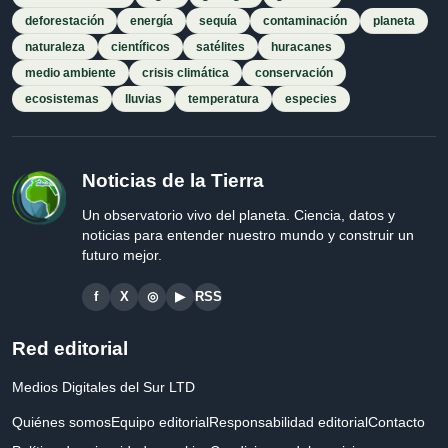
deforestación
energía
sequía
contaminación
planeta
naturaleza
científicos
satélites
huracanes
medio ambiente
crisis climática
conservación
ecosistemas
lluvias
temperatura
especies
Noticias de la Tierra
Un observatorio vivo del planeta. Ciencia, datos y
noticias para entender nuestro mundo y construir un
futuro mejor.
f
X
◎
▶
RSS
Red editorial
Medios Digitales del Sur LTD
Quiénes somos
Equipo editorial
Responsabilidad editorial
Contacto