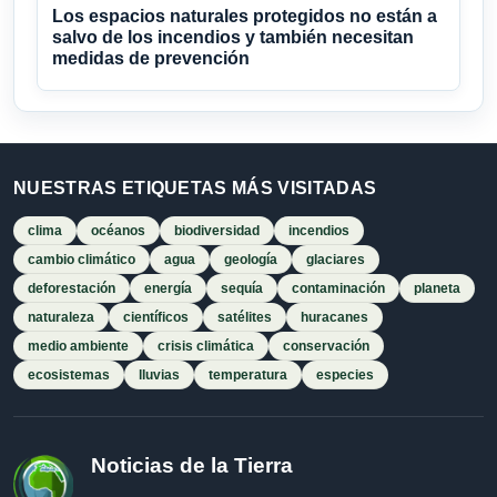
Los espacios naturales protegidos no están a
salvo de los incendios y también necesitan
medidas de prevención
NUESTRAS ETIQUETAS MÁS VISITADAS
clima
océanos
biodiversidad
incendios
cambio climático
agua
geología
glaciares
deforestación
energía
sequía
contaminación
planeta
naturaleza
científicos
satélites
huracanes
medio ambiente
crisis climática
conservación
ecosistemas
lluvias
temperatura
especies
Noticias de la Tierra