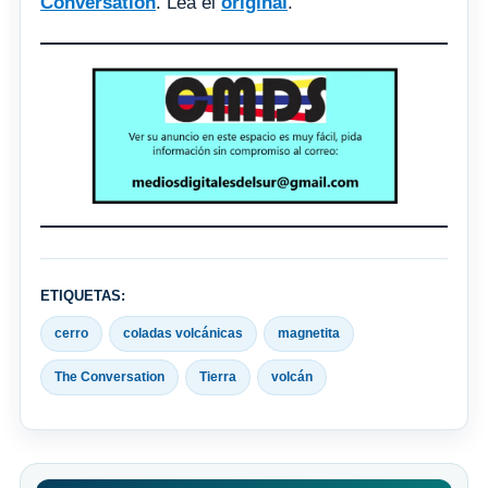
Conversation
. Lea el
original
.
ETIQUETAS:
cerro
coladas volcánicas
magnetita
The Conversation
Tierra
volcán