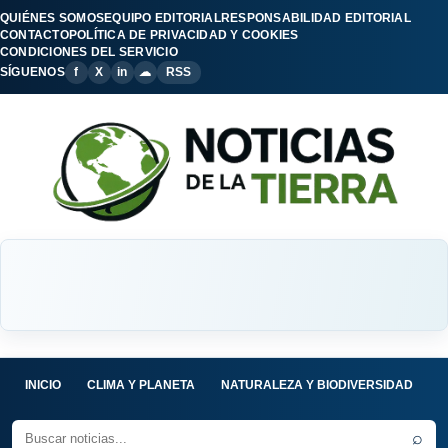
QUIÉNES SOMOS
EQUIPO EDITORIAL
RESPONSABILIDAD EDITORIAL
CONTACTO
POLÍTICA DE PRIVACIDAD Y COOKIES
CONDICIONES DEL SERVICIO
SÍGUENOS
f
X
in
☁
RSS
INICIO
CLIMA Y PLANETA
NATURALEZA Y BIODIVERSIDAD
C
⌕